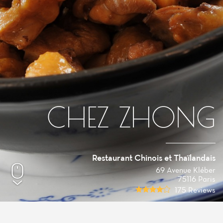
CHEZ ZHONG
Restaurant Chinois et Thaïlandais
69 Avenue Kléber
75116 Paris
175 Reviews