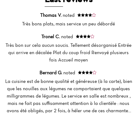
Thomas V.
noted
Home
Très bons plats, mais service un peu débordé
News
Tronel C.
noted
Très bon sur cela aucun soucis. Tellement désorganisé Entrée
Menu
qui arrive en décalée Plat du coup froid Renvoyé plusieurs
Reviews
fois Accueil moyen
Bernard G.
noted
La cuisine est de bonne qualité et généreuse (à la carte), bien
que les nouilles aux légumes ne comportaient que quelques
milligrammes de légumes. Le service en salle est nombreux ,
mais ne fait pas suffisamment attention à la clientèle : nous
avons été obligés, par 2 fois, à héler une de ces charmantes
jeunes femmes. La salle est bruyante – mais ce n'est pas le fait
de la direction ; c'est la clientèle qui n'est pas en mesure de
contenir son enthousiasme. Parmi les restaurants asiatiques,